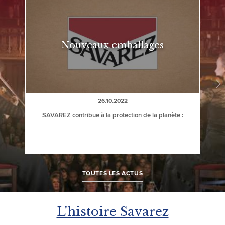
N
Nouveaux emballages
26.10.2022
SAVAREZ contribue à la protection de la planète :
TOUTES LES ACTUS
L'histoire Savarez